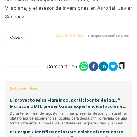
Vilaplana, y el asesor de inversiones en Aurorial, Javier
Sánchez.
2018-05-30
Parque Científico UMH
Volver
Compartir en:
Más noticias
El proyecto Miss Flamingo, participante de la 15ª
Maratón UMH, presenta sus experiencias locales en
el Centro Comercial Habaneras
Durante el mes de agosto, la firma presenta desde un stand su
plataforma de experiencias locales para descubrir Torrevieja de una
forma diferente a través de actividades, experiencias y acciones
dirigidas tanto a residentes como a turistas
El Parque Científico de la UMH asiste al I Encuentro