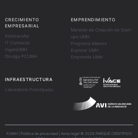
CRECIMIENTO
EMPRENDIMIENTO
EMPRESARIAL
Maratón de Creación de Start-
Innotransfer
ups UMH
IT Connecta
Programa Makers
IngeniUMH
Explorer UMH
Divulga PCUMH
Emprende UMH
INFRAESTRUCTURA
Laboratorio Prototipado
FUMH
|
Política de privacidad
|
Aviso legal
©
2026
PARQUE CIENTÍFICO