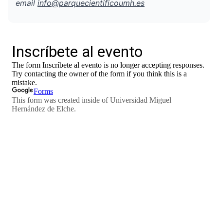
email
info@parquecientificoumh.es