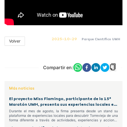
2025-10-29
Parque Científico UMH
Volver
Compartir en:
Más noticias
El proyecto Miss Flamingo, participante de la 15ª
Maratón UMH, presenta sus experiencias locales en
el Centro Comercial Habaneras
Durante el mes de agosto, la firma presenta desde un stand su
plataforma de experiencias locales para descubrir Torrevieja de una
forma diferente a través de actividades, experiencias y acciones
dirigidas tanto a residentes como a turistas