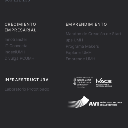
CRECIMIENTO
EMPRENDIMIENTO
EMPRESARIAL
Maratón de Creación de Start-
Innotransfer
ups UMH
IT Connecta
Programa Makers
IngeniUMH
Explorer UMH
Divulga PCUMH
Emprende UMH
INFRAESTRUCTURA
Laboratorio Prototipado