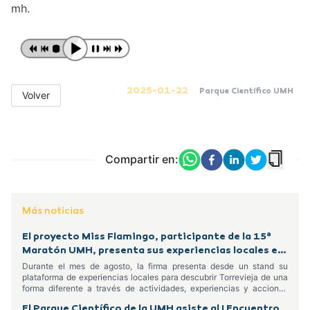
mh.
2025-01-22
Parque Científico UMH
Volver
Compartir en:
Más noticias
El proyecto Miss Flamingo, participante de la 15ª
Maratón UMH, presenta sus experiencias locales en
el Centro Comercial Habaneras
Durante el mes de agosto, la firma presenta desde un stand su
plataforma de experiencias locales para descubrir Torrevieja de una
forma diferente a través de actividades, experiencias y acciones
dirigidas tanto a residentes como a turistas
El Parque Científico de la UMH asiste al I Encuentro