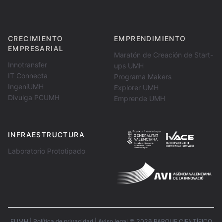
CRECIMIENTO
EMPRENDIMIENTO
EMPRESARIAL
Maratón de Creación de Start-
Innotransfer
ups UMH
IT Connecta
Programa Makers
IngeniUMH
Explorer UMH
Divulga PCUMH
Emprende UMH
INFRAESTRUCTURA
Laboratorio Prototipado
FUMH
|
Política de privacidad
|
Aviso legal
©
2026
PARQUE CIENTÍFICO