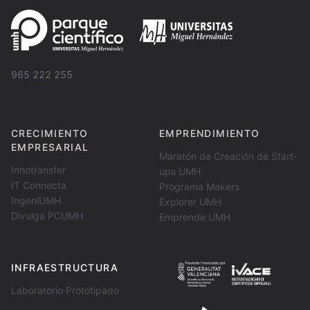
965 222 255
CRECIMIENTO
EMPRENDIMIENTO
EMPRESARIAL
Maratón de Creación de Start-
Innotransfer
ups UMH
IT Connecta
Programa Makers
IngeniUMH
Explorer UMH
Divulga PCUMH
Emprende UMH
INFRAESTRUCTURA
Laboratorio Prototipado