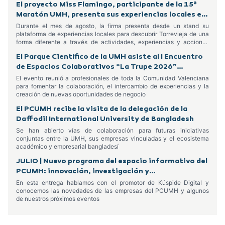
El proyecto Miss Flamingo, participante de la 15ª
Maratón UMH, presenta sus experiencias locales en
el Centro Comercial Habaneras
Durante el mes de agosto, la firma presenta desde un stand su
plataforma de experiencias locales para descubrir Torrevieja de una
forma diferente a través de actividades, experiencias y acciones
dirigidas tanto a residentes como a turistas
El Parque Científico de la UMH asiste al I Encuentro
de Espacios Colaborativos “La Trupe 2026”
celebrado en Alcoy
El evento reunió a profesionales de toda la Comunidad Valenciana
para fomentar la colaboración, el intercambio de experiencias y la
creación de nuevas oportunidades de negocio
El PCUMH recibe la visita de la delegación de la
Daffodil International University de Bangladesh
Se han abierto vías de colaboración para futuras iniciativas
conjuntas entre la UMH, sus empresas vinculadas y el ecosistema
académico y empresarial bangladesí
JULIO | Nuevo programa del espacio informativo del
PCUMH: innovación, investigación y
emprendimiento
En esta entrega hablamos con el promotor de Kúspide Digital y
conocemos las novedades de las empresas del PCUMH y algunos
de nuestros próximos eventos