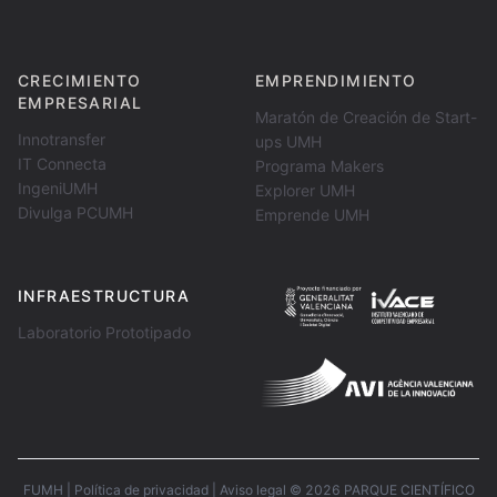
CRECIMIENTO
EMPRENDIMIENTO
EMPRESARIAL
Maratón de Creación de Start-
Innotransfer
ups UMH
IT Connecta
Programa Makers
IngeniUMH
Explorer UMH
Divulga PCUMH
Emprende UMH
INFRAESTRUCTURA
Laboratorio Prototipado
FUMH
|
Política de privacidad
|
Aviso legal
©
2026
PARQUE CIENTÍFICO