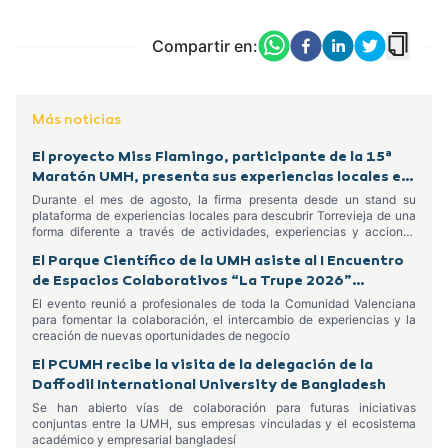
Compartir en:
Más noticias
El proyecto Miss Flamingo, participante de la 15ª
Maratón UMH, presenta sus experiencias locales en
el Centro Comercial Habaneras
Durante el mes de agosto, la firma presenta desde un stand su
plataforma de experiencias locales para descubrir Torrevieja de una
forma diferente a través de actividades, experiencias y acciones
dirigidas tanto a residentes como a turistas
El Parque Científico de la UMH asiste al I Encuentro
de Espacios Colaborativos “La Trupe 2026”
celebrado en Alcoy
El evento reunió a profesionales de toda la Comunidad Valenciana
para fomentar la colaboración, el intercambio de experiencias y la
creación de nuevas oportunidades de negocio
El PCUMH recibe la visita de la delegación de la
Daffodil International University de Bangladesh
Se han abierto vías de colaboración para futuras iniciativas
conjuntas entre la UMH, sus empresas vinculadas y el ecosistema
académico y empresarial bangladesí