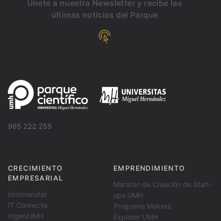
Únete a nuestra Newsletter y recibe las
últimas noticias del Parque
965 222 255
CRECIMIENTO
EMPRENDIMIENTO
EMPRESARIAL
Maratón de Creación de Start-
Innotransfer
ups UMH
IT Connecta
Programa Makers
IngeniUMH
Explorer UMH