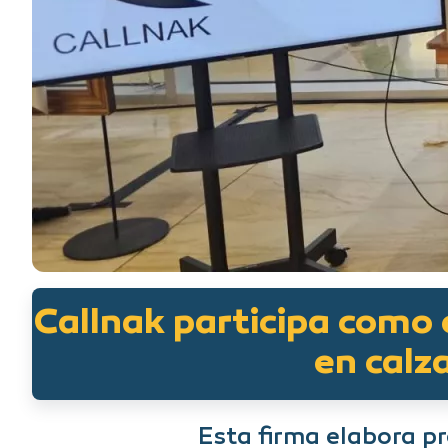
Callnak participa como 
en calz
Esta firma elabora pr