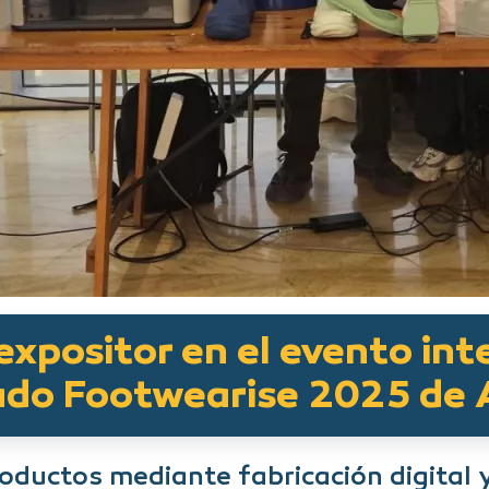
expositor en el evento int
ado Footwearise 2025 de 
oductos mediante fabricación digital 