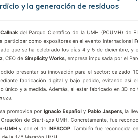
rdicio y la generación de residuos
a
Callnak
del Parque Científico de la UMH (PCUMH) de El
a participar como expositores en el evento internacional
F
ado que se ha celebrado los días 4 y 5 de diciembre, y 
z
, CEO de
Simplicity Works
, empresa impulsada por el Par
podido presentar su innovación para el sector:
calzado 10
diante fabricación digital y bajo pedido, evitando así e
o único y a medida. Además, al estar fabricado en 3D no t
ereza.
resa promovida por
Ignacio Español
y
Pablo Jaspers
, la l
e Creación de
Start-ups
UMH. Concretamente, fue reconoci
pín-UMH
y con el de
INESCOP
. También fue reconocida e
o de la 14ª Maratón UMH.