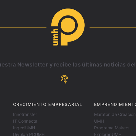
estra Newsletter y recibe las últimas noticias de
CRECIMIENTO EMPRESARIAL
EMPRENDIMIENT
Innotransfer
Maratón de Creación
IT Connecta
UMH
IngeniUMH
Programa Makers
Divulga PCUMH
Explorer UMH