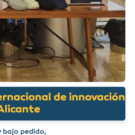
ernacional de innovación
Alicante
y bajo pedido,