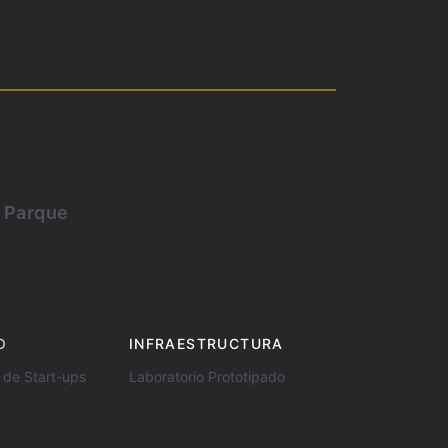
l Parque
O
INFRAESTRUCTURA
 de Start-ups
Laboratorio Prototipado