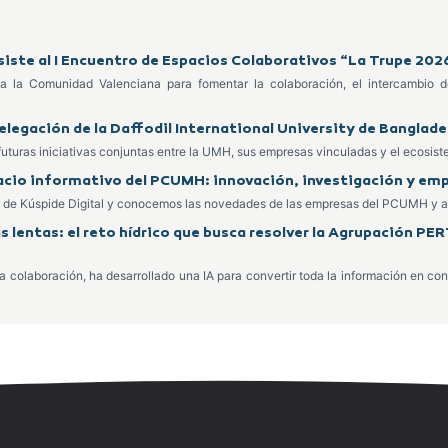
asiste al I Encuentro de Espacios Colaborativos “La Trupe 202
da la Comunidad Valenciana para fomentar la colaboración, el intercambio 
delegación de la Daffodil International University de Banglad
 futuras iniciativas conjuntas entre la UMH, sus empresas vinculadas y el ecosi
acio informativo del PCUMH: innovación, investigación y e
r de Kúspide Digital y conocemos las novedades de las empresas del PCUMH y a
 lentas: el reto hídrico que busca resolver la Agrupación PER
colaboración, ha desarrollado una IA para convertir toda la información en con