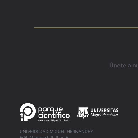
Únete a nu
UNIVERSIDAD MIGUEL HERNÁNDEZ
Edif. Quorum I, II, III y IV