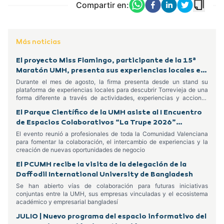
Compartir en:
Más noticias
El proyecto Miss Flamingo, participante de la 15ª
Maratón UMH, presenta sus experiencias locales en
el Centro Comercial Habaneras
Durante el mes de agosto, la firma presenta desde un stand su
plataforma de experiencias locales para descubrir Torrevieja de una
forma diferente a través de actividades, experiencias y acciones
dirigidas tanto a residentes como a turistas
El Parque Científico de la UMH asiste al I Encuentro
de Espacios Colaborativos “La Trupe 2026”
celebrado en Alcoy
El evento reunió a profesionales de toda la Comunidad Valenciana
para fomentar la colaboración, el intercambio de experiencias y la
creación de nuevas oportunidades de negocio
El PCUMH recibe la visita de la delegación de la
Daffodil International University de Bangladesh
Se han abierto vías de colaboración para futuras iniciativas
conjuntas entre la UMH, sus empresas vinculadas y el ecosistema
académico y empresarial bangladesí
JULIO | Nuevo programa del espacio informativo del