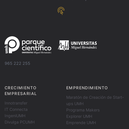
965 222 255
CRECIMIENTO
EMPRENDIMIENTO
EMPRESARIAL
Maratón de Creación de Start-
Innotransfer
ups UMH
IT Connecta
Programa Makers
IngeniUMH
Explorer UMH
Divulga PCUMH
Emprende UMH