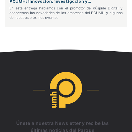
PCUMH: innovación, investigación y
emprendimiento
En esta entrega hablamos con el promotor de Kúspide Digital y
conocemos las novedades de las empresas del PCUMH y algunos
de nuestros próximos eventos
Únete a nuestra Newsletter y recibe las
últimas noticias del Parque